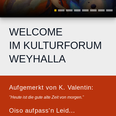
WELCOME
IM KULTURFORUM
WEYHALLA
Aufgemerkt von K. Valentin:
"Heute ist die gute alte Zeit von morgen."
Oiso aufpass'n Leid...