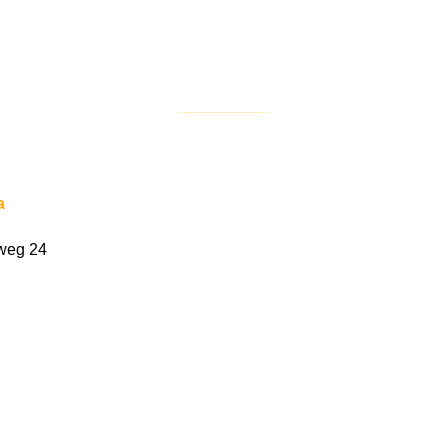
a
weg 24