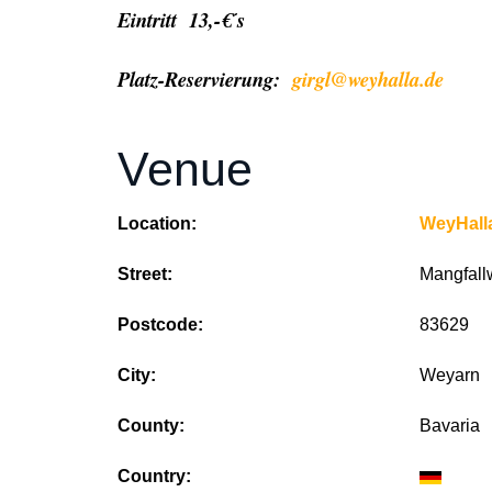
Eintritt 13,-€´s
Platz-Reservierung:
girgl@weyhalla.de
Venue
Location:
WeyHall
Street:
Mangfall
Postcode:
83629
City:
Weyarn
County:
Bavaria
Country: