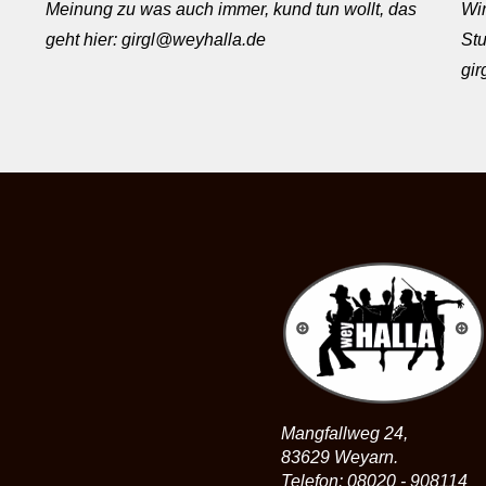
Meinung zu was auch immer, kund tun wollt, das
Wir
geht hier: girgl@weyhalla.de
Stu
gi
Mangfallweg 24,
83629 Weyarn.
Telefon: 08020 - 908114