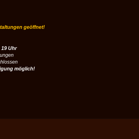
staltungen geöffnet!
 19 Uhr
tungen
chlossen
igung möglich!