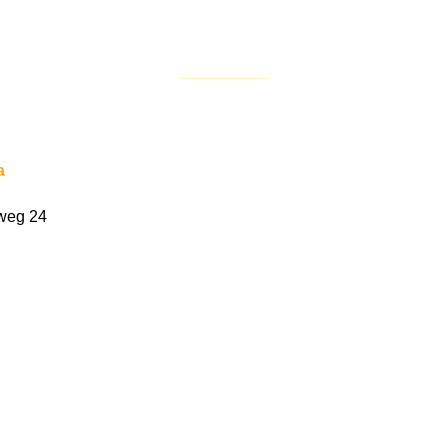
a
weg 24