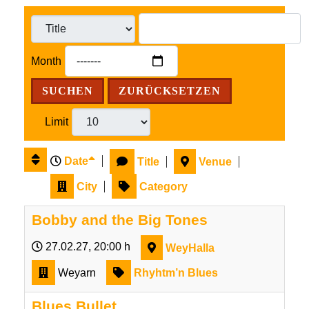
Month
SUCHEN
ZURÜCKSETZEN
Limit
Date
Title
Venue
City
Category
Bobby and the Big Tones
27.02.27
, 20:00 h
WeyHalla
Weyarn
Rhyhtm’n Blues
Blues Bullet