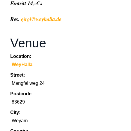
Eintritt 14,-€´s
Res.
girgl@weyhalla.de
Venue
Location:
WeyHalla
Street:
Mangfallweg 24
Postcode:
83629
City:
Weyarn